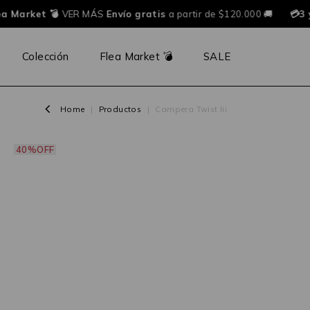
a Market 💣
VER MÁS
Envío gratis
a partir de $120.000 🚚
💳3 y
Colección
Flea Market 💣
SALE
Home
|
Productos
|
Campera Twist Iii
40%OFF