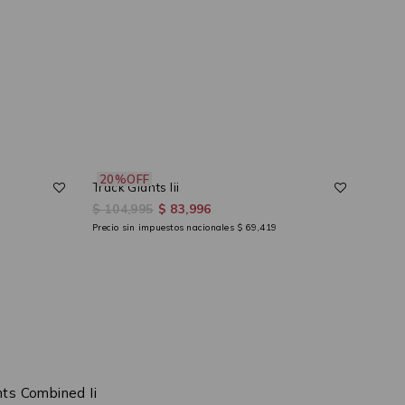
20%OFF
40
Track Giants Iii
Cami
$ 104,995
$ 83,996
$ 89
Precio sin impuestos nacionales
$ 69,419
Precio