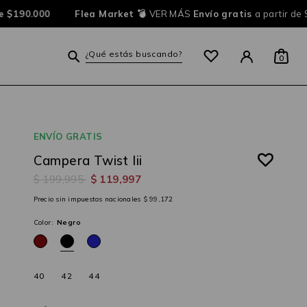
 $190.000
Flea Market 💣
VER MÁS
Envío gratis
a partir de 
¿Qué estás buscando?
0
ENVÍO GRATIS
Campera Twist Iii
$ 199,995
$ 119,997
Precio sin impuestos nacionales $ 99,172
Color:
Negro
40
42
44