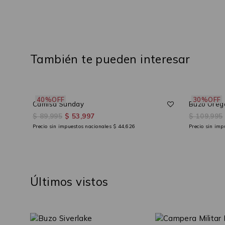
También te pueden interesar
40%OFF
30%OFF
Camisa Sunday
Buzo Orego
$ 89,995
$ 53,997
$ 109,995
Precio sin impuestos nacionales
$ 44,626
Precio sin im
Últimos vistos