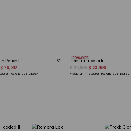
20%OFF
n Peach Ii
Remera Tribeca Ii
$ 76,997
$ 29,995
$ 23,996
puestos nacionales
$ 63,634
Precio sin impuestos nacionales
$ 19,832