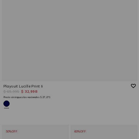
Playsuit Lucille Print Ii
$ 65,995
$ 32,998
Precio sin impuestos nacionales
$ 27,271
50%OFF
60%OFF