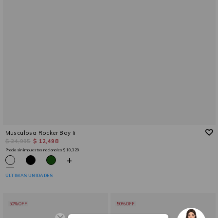
Musculosa Rocker Boy Ii
$ 24,995
$ 12,498
Precio sin impuestos nacionales
$ 10,329
+
ÚLTIMAS UNIDADES
50%OFF
50%OFF