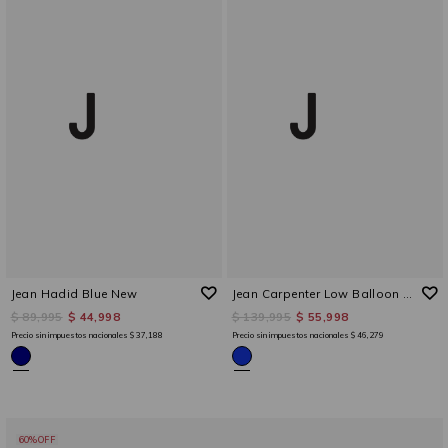
Jean Hadid Blue New
Jean Carpenter Low Balloon Used Mid Blue
$ 89,995
$ 44,998
$ 139,995
$ 55,998
Precio sin impuestos nacionales
$ 37,188
Precio sin impuestos nacionales
$ 46,279
60%OFF