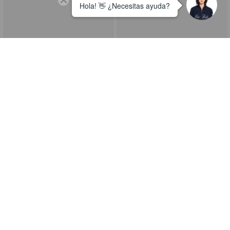
Musculosa Rocker Boy Ii
Musculosa Rocker Boy Ii
$ 24,995
$ 12,498
$ 24,995
$ 12,498
Precio sin impuestos nacionales
$ 10,329
Precio sin impuestos nacionales
$ 10,329
+
+
ÚLTIMAS UNIDADES
ÚLTIMAS UNIDADES
50%OFF