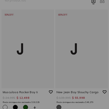
69 productos
50%OFF
60%OFF
Musculosa Rocker Boy Ii
New Jean Boy Slouchy Cargo
$ 24,995
$ 12,498
$ 139,995
$ 55,998
Precio sin impuestos nacionales
$ 10,329
Precio sin impuestos nacionales
$ 46,279
+