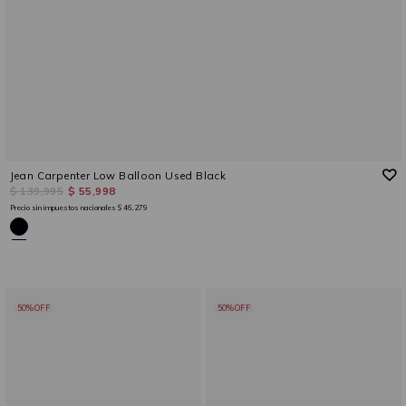
Jean Carpenter Low Balloon Used Black
$ 139,995
$ 55,998
Precio sin impuestos nacionales
$ 46,279
50%OFF
50%OFF