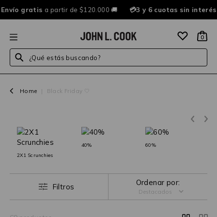
vío gratis
a partir de $120.000 🚚
💳3 y 6 cuotas sin interés a
0
¿Qué estás buscando?
Home
|
Black Friday 🤍
40%
60%
2X1 Scrunchies
Ordenar por:
Filtros