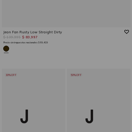
Jean Fan Rusty Low Straight Dirty
$ 139,995
$ 83,997
Precio sin impuestos nacionales
$ 69,419
30%OFF
50%OFF