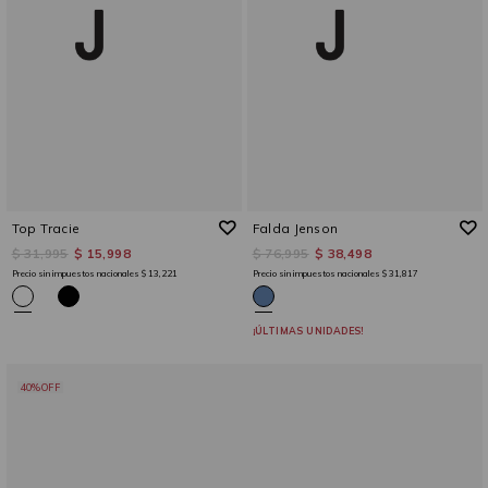
Top Tracie
Falda Jenson
$ 31,995
$ 15,998
$ 76,995
$ 38,498
Precio sin impuestos nacionales
$ 13,221
Precio sin impuestos nacionales
$ 31,817
¡ÚLTIMAS UNIDADES!
40%OFF