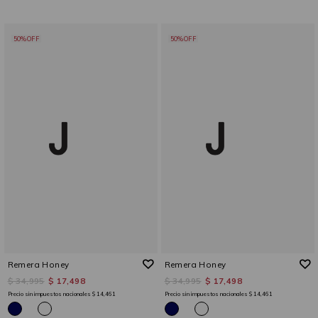
50%OFF
50%OFF
Remera Honey
Remera Honey
$ 34,995
$ 17,498
$ 34,995
$ 17,498
Precio sin impuestos nacionales
$ 14,461
Precio sin impuestos nacionales
$ 14,461