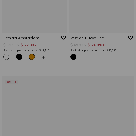
Remera Amsterdam
Vestido Nuevo Fern
$ 31,995
$ 22,397
$ 49,995
$ 24,998
Precio sin impuestos nacionales
$ 18,510
Precio sin impuestos nacionales
$ 20,660
+
50%OFF