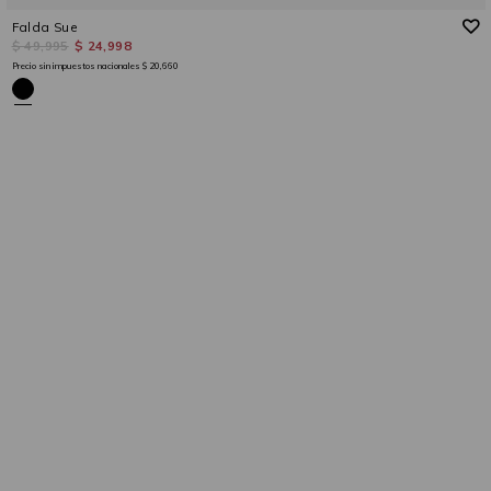
Falda Sue
$ 49,995
$ 24,998
Precio sin impuestos nacionales
$ 20,660