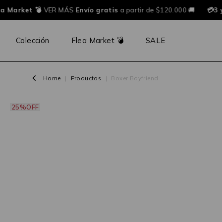
a Market 💣
VER MÁS
Envío gratis
a partir de $120.000 🚚
💳3 y
Colección
Flea Market 💣
SALE
Home
|
Productos
|
Boxer Boyfriend
25%OFF