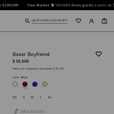
 $190.000
Flea Market 💣
VER MÁS
Envío gratis
a partir de 
¿Qué estás buscando?
0
Boxer Boyfriend
$ 35,500
Precio sin impuestos nacionales $ 29,339
Color:
Rojo
XS
S
M
L
XL
Tabla de talles