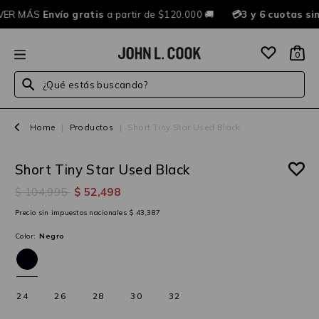
VER MÁS
Envío gratis
a partir de $120.000 🚚
💳3 y 6 cuotas si
0
¿Qué estás buscando?
Home
|
Productos
|
Short Tiny Star Used Black
Short Tiny Star Used Black
50%OFF
$ 104,995
$ 52,498
Precio sin impuestos nacionales $ 43,387
Color:
Negro
24
26
28
30
32