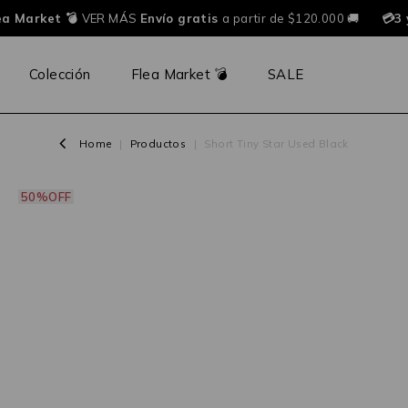
a Market 💣
VER MÁS
Envío gratis
a partir de $120.000 🚚
💳3 y
Colección
Flea Market 💣
SALE
Home
|
Productos
|
Short Tiny Star Used Black
50%OFF