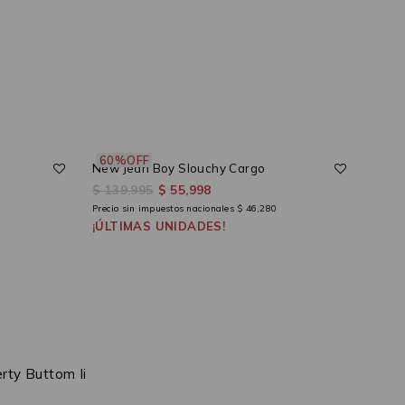
60%OFF
50
New Jean Boy Slouchy Cargo
Reme
$ 139,995
$ 55,998
$ 34
Precio sin impuestos nacionales
$ 46,280
Precio
¡ÚLTIMAS UNIDADES!