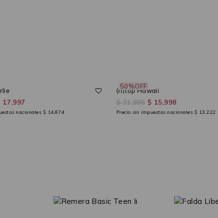
50%OFF
lie
(h)top Hawaii
 17,997
$ 31,995
$ 15,998
puestos nacionales
$ 14,874
Precio sin impuestos nacionales
$ 13,222