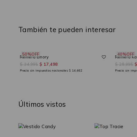
También te pueden interesar
50%OFF
40%OFF
Remera Emory
Remera Kar
$ 34,995
$ 17,498
$ 29,995
$
Precio sin impuestos nacionales
$ 14,462
Precio sin im
Últimos vistos