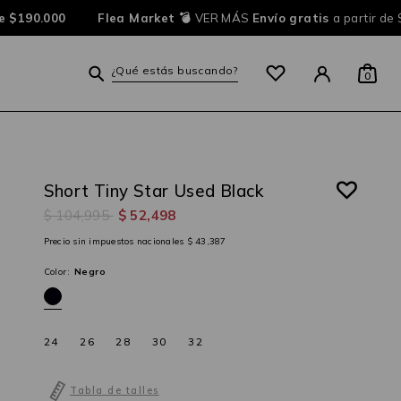
e $190.000
Flea Market 💣
VER MÁS
Envío gratis
a partir de 
¿Qué estás buscando?
0
Short Tiny Star Used Black
$ 104,995
$ 52,498
Precio sin impuestos nacionales $ 43,387
Color:
Negro
24
26
28
30
32
Tabla de talles