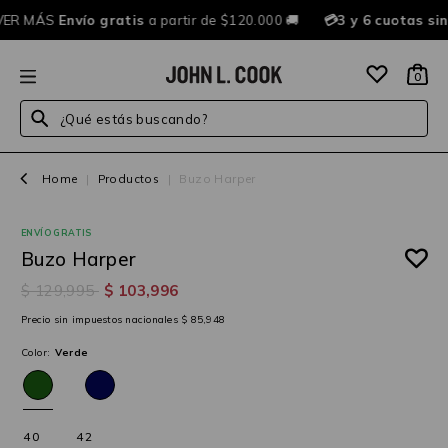
ER MÁS
Envío gratis
a partir de $120.000 🚚
💳3 y 6 cuotas si
0
¿Qué estás buscando?
Home
|
Productos
|
Buzo Harper
ENVÍO GRATIS
20%OFF
Buzo Harper
$ 129,995
$ 103,996
Precio sin impuestos nacionales $ 85,948
Color:
Verde
40
42