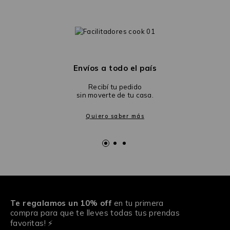
Envíos a todo el país
Recibí tu pedido
sin moverte de tu casa.
Quiero saber más
Te regalamos un 10% off
en tu primera
compra para que te lleves todas tus prendas
favoritas! ⚡