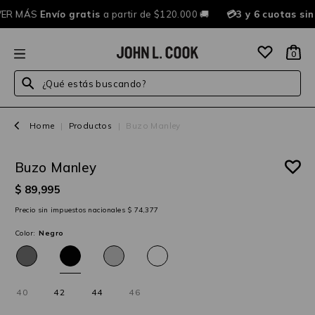
ER MÁS
Envío gratis
a partir de $120.000 🚚
💳3 y 6 cuotas si
0
¿Qué estás buscando?
Home
|
Productos
|
Buzo Manley
Buzo Manley
25%OFF
$ 89,995
Precio sin impuestos nacionales $ 74,377
Color:
Negro
40
42
44
46