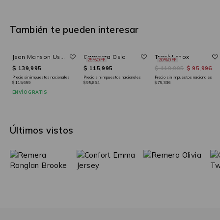
También te pueden interesar
Jean Manson Used Mid Light Blue
Campera Oslo
Track Lenox
25%OFF
20%OFF
$ 139,995
$ 115,995
$ 119,995
$ 95,996
Precio sin impuestos nacionales
Precio sin impuestos nacionales
Precio sin impuestos nacionales
$ 115,699
$ 95,864
$ 79,336
ENVÍO GRATIS
Últimos vistos