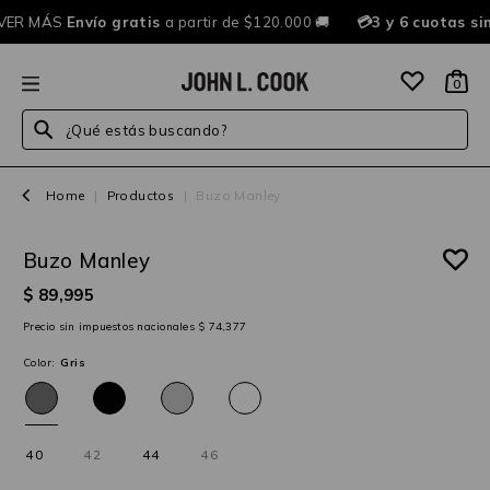
VER MÁS
Envío gratis
a partir de $120.000 🚚
💳3 y 6 cuotas si
0
¿Qué estás buscando?
Home
|
Productos
|
Buzo Manley
Buzo Manley
25%OFF
$ 89,995
Precio sin impuestos nacionales $ 74,377
Color:
Gris
40
42
44
46