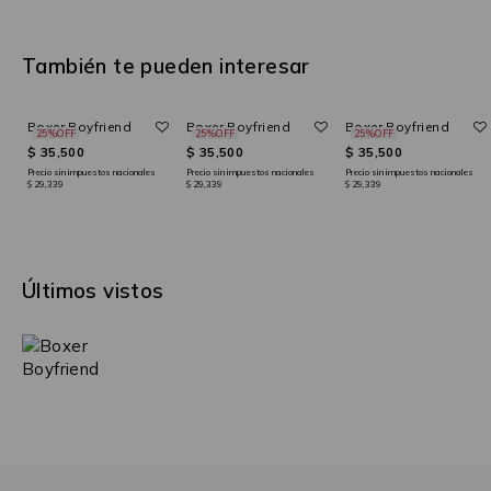
También te pueden interesar
Boxer Boyfriend
Boxer Boyfriend
Boxer Boyfriend
25%OFF
25%OFF
25%OFF
$ 35,500
$ 35,500
$ 35,500
Precio sin impuestos nacionales
Precio sin impuestos nacionales
Precio sin impuestos nacionales
$ 29,339
$ 29,339
$ 29,339
Últimos vistos