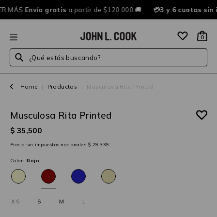
ER MÁS
Envío gratis
a partir de $120.000 🚚
💳3 y 6 cuotas sin
0
¿Qué estás buscando?
Home
|
Productos
|
Musculosa Rita Printed
Musculosa Rita Printed
25%OFF
$ 35,500
Precio sin impuestos nacionales $ 29,339
Color:
Rojo
XS
S
M
L