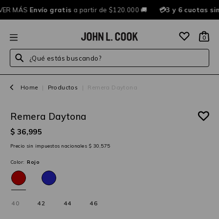
VER MÁS
Envío gratis
a partir de $120.000 🚚
💳3 y 6 cuotas si
0
¿Qué estás buscando?
Home
|
Productos
|
Remera Daytona
Remera Daytona
$ 36,995
Precio sin impuestos nacionales $ 30,575
Color:
Rojo
40
42
44
46