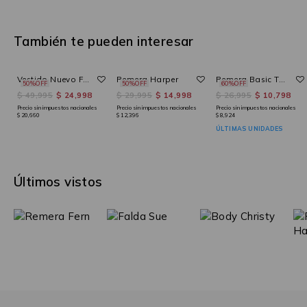
También te pueden interesar
Vestido Nuevo Fern
Remera Harper
Remera Basic Teen Ii
50%OFF
50%OFF
60%OFF
$ 49,995
$ 24,998
$ 29,995
$ 14,998
$ 26,995
$ 10,798
Precio sin impuestos nacionales
Precio sin impuestos nacionales
Precio sin impuestos nacionales
$ 20,660
$ 12,396
$ 8,924
ÚLTIMAS UNIDADES
Últimos vistos