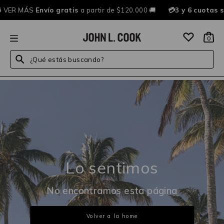

VER MÁS
Envío gratis
a partir de $120.000 🚚
💳3 y 6 cuotas s
0
¿Qué estás buscando?
Lo sentimos
No encontramos esta página
Volver a la home