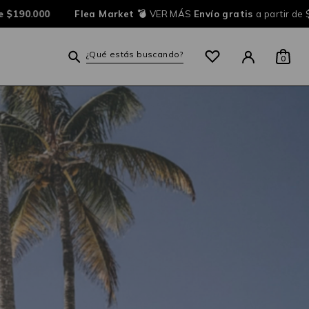
 $190.000
Flea Market 💣
VER MÁS
Envío gratis
a partir de $
¿Qué estás buscando?
0