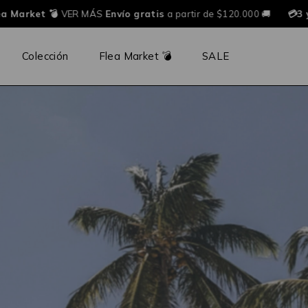
 Market 💣
VER MÁS
Envío gratis
a partir de $120.000 🚚
💳3 y
Colección
Flea Market 💣
SALE